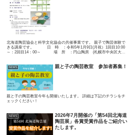
北海道陶芸協会と科学文化協会の共催事業です。 親子で陶芸体験で
きる講座です。 日 時 ：令和5年1月9日(月祝）1回目10:00
～：2回目14：00～ 場 所 ：円山陶房 (札幌市中央区大通
西23丁目2-20 サンシャイン円山...
親と子の陶芸教室 参加者募集！
NEWS
親と子の陶芸教室今年も開催いたします。 詳細は下記のチラシをチ
ェックください！
2026年7月開催の「第54回北海道
NEWS
陶芸展」各賞受賞作品をご紹介い
たします。