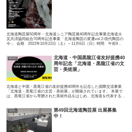
北海道陶芸展50周年・北海道シニア陶芸展40周年記念事業北海道火
災共済協同組合70周年記念事業「北海道陶芸の変遷vol.2-現代陶芸の
今-」 会期 2022年10月22日（土）～11月6日（日）時間 午前9時
45分〜午後5時00分 ＊入館は...
北海道・中国黒龍江省友好提携40
NEWS
周年記念「北海道・黒龍江省の文
芸・美術展」
北海道と中国・黒竜江省の友好提携40周年を記念した国際交流事業
「北海道・黒竜江省の文芸・美術展」が開催されています。 本展で
は、黒竜江省から寄贈された美術作品をはじめ、北海道を代表する文
芸・美術作家の作品、さらに札幌市の姉妹都市である韓国・...
第49回北海道陶芸展 出展募集
NEWS
中！