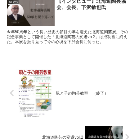
【インタビュー】北海道陶芸協
NEWS
会、会長、下沢敏也氏
今年50周年という長い歴史の節目の年を迎えた北海道陶芸展。その
記念事業として開催した「北海道陶芸の変遷vo.2」は成功裡に終え
た。本展を振り返って今の心境を下沢会長に伺った。
親と子の陶芸教室 （終了）
北海道陶芸の変遷vol.2