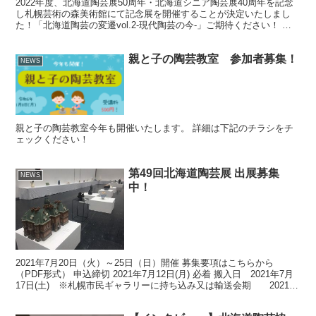
2022年度、北海道陶芸展50周年・北海道シニア陶芸展40周年を記念
し札幌芸術の森美術館にて記念展を開催することが決定いたしまし
た！「北海道陶芸の変遷vol.2-現代陶芸の今-」ご期待ください！ ク
リックでｐｄｆ表示
親と子の陶芸教室 参加者募集！
NEWS
親と子の陶芸教室今年も開催いたします。 詳細は下記のチラシをチ
ェックください！
第49回北海道陶芸展 出展募集
NEWS
中！
2021年7月20日（火）～25日（日）開催 募集要項はこちらから
（PDF形式） 申込締切 2021年7月12日(月) 必着 搬入日 2021年7月
17日(土) ※札幌市民ギャラリーに持ち込み又は輸送会期 2021年
7月20日(火)～25...