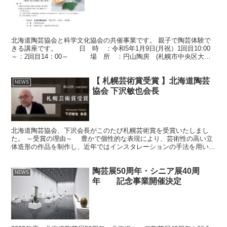
北海道陶芸協会と科学文化協会の共催事業です。 親子で陶芸体験で
きる講座です。 日 時 ：令和5年1月9日(月祝）1回目10:00
～：2回目14：00～ 場 所 ：円山陶房 (札幌市中央区大通
西23丁目2-20 サンシャイン円山...
【 札幌芸術賞受賞 】北海道陶芸
NEWS
協会 下沢敏也会長
北海道陶芸協会、下沢会長がこのたび札幌芸術賞を受賞いたしまし
た。 ～受賞の理由～ 豊かで個性的な表現により、芸術性の高い立
体造形の作品を制作し、近年ではインスタレーションの手法を用いる
など、表現領域を広げ、海外での作品発表も行っている。北...
陶芸展50周年・シニア展40周
NEWS
年 記念事業開催決定